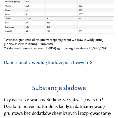
Wodorowęglany
254
Wapń
110
800
Magnez
11
375
Potas
5
2000
Żelazo
< 0,05
0,2
14
Sód
38
200
Siarczany
105
250
Chlorki
56
250
800
* Wartości graniczne określone w rozporządzeniu w sprawie wody pitnej
(Trinkwasserverordnung – TrinkwV)
** Zalecane dzienne spożycie (UE-RDA) zgodnie wg dyrektywy 90/496/EWG
Dane z analiz według kodów pocztowych
Substancje śladowe
Czy wiesz, że wodą w Berlinie zarządza się w cyklu?
Działa to prawie naturalnie, kiedy uzdatniamy wodę
gruntową bez dodatków chemicznych i rozprowadzamy