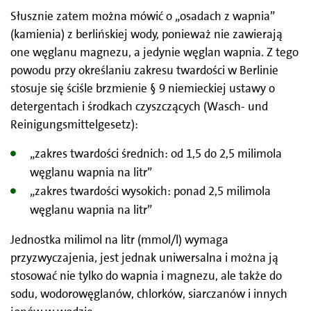
badawczy
ASKURIS
, który dotyczy wyszukiwania, oceny i
Słusznie zatem można mówić o „osadach z wapnia”
usuwania substancji śladowych z obiegu wody i
(kamienia) z berlińskiej wody, ponieważ nie zawierają
dostarczył nam cennych informacji na temat
one węglanu magnezu, a jedynie węglan wapnia. Z tego
oczyszczania ścieków. W ramach innych projektów wraz
powodu przy określaniu zakresu twardości w Berlinie
z partnerami naukowymi badamy substancje śladowe w
stosuje się ściśle brzmienie § 9 niemieckiej ustawy o
wodach powierzchniowych Berlina oraz w
detergentach i środkach czyszczących (Wasch- und
odpływach/kanałach wód deszczowych i sprawdzamy jak
Reinigungsmittelgesetz):
zintegrować usuwanie substancji śladowych z dalszym
etapem oczyszczania w oczyszczalniach ścieków. Więcej
„zakres twardości średnich: od 1,5 do 2,5 milimola
informacji na temat badań i rozwoju w Berliner
węglanu wapnia na litr”
Wasserbetriebe można znaleźć na stronie
https://www.bw
„zakres twardości wysokich: ponad 2,5 milimola
und-entwicklung.php
węglanu wapnia na litr”
Jednostka milimol na litr (mmol/l) wymaga
przyzwyczajenia, jest jednak uniwersalna i można ją
stosować nie tylko do wapnia i magnezu, ale także do
sodu, wodorowęglanów, chlorków, siarczanów i innych