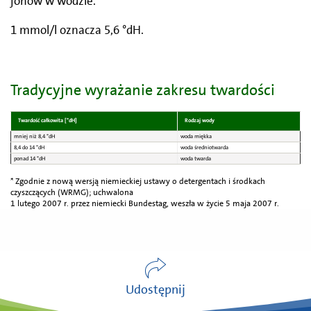
jonów w wodzie.
1 mmol/l oznacza 5,6 °dH.
Tradycyjne wyrażanie zakresu twardości
Twardość całkowita [°dH]
Rodzaj wody
mniej niż 8,4 °dH
woda miękka
8,4 do 14 °dH
woda średniotwarda
ponad 14 °dH
woda twarda
* Zgodnie z nową wersją niemieckiej ustawy o detergentach i środkach
czyszczących (WRMG); uchwalona
1 lutego 2007 r. przez niemiecki Bundestag, weszła w życie 5 maja 2007 r.
Udostępnij