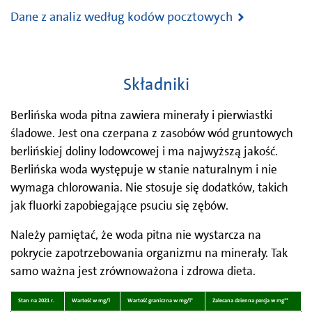
Dane z analiz według kodów pocztowych
Składniki
Berlińska woda pitna zawiera minerały i pierwiastki
śladowe. Jest ona czerpana z zasobów wód gruntowych
berlińskiej doliny lodowcowej i ma najwyższą jakość.
Berlińska woda występuje w stanie naturalnym i nie
wymaga chlorowania. Nie stosuje się dodatków, takich
jak fluorki zapobiegające psuciu się zębów.
Należy pamiętać, że woda pitna nie wystarcza na
pokrycie zapotrzebowania organizmu na minerały. Tak
samo ważna jest zrównoważona i zdrowa dieta.
Stan na 2021 r.
Wartość w mg/l
Wartość graniczna w mg/l*
Zalecana dzienna porcja w mg**